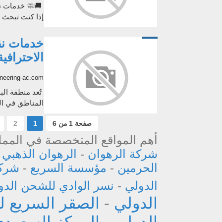
🚚🧼 خدمات نق
إذا كنت تبحث 
خدمات نق
الاحترافي
neering-ac.com
تُعد منطقة الب
المناطق في ال
صفحة 1 من 6
1
2
أهم المواقع المتخصصة في المملك
شركة الرهوان
-
الرهوان الذهبي
-
الحرمين
-
مؤسسة السريع
-
شركة
الدولي
-
نسر الوادي للشحن الدو
الدولي
-
الصقر السريع 
الدولي
-
المركز السعود