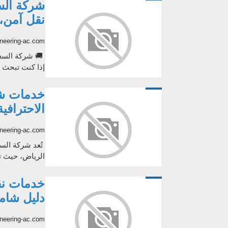
شركة الس
نقل آمن، 
neering-ac.com
🚚 شركة السعد 
إذا كنت تبحث 
خدمات شر
الاحتراف
neering-ac.com
تُعد شركة الس
الرياض، حيث تجم
خدمات نق
دليل شام
neering-ac.com